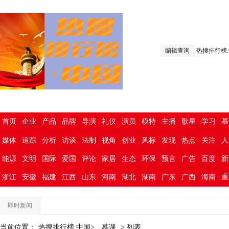
编辑查询
热搜排行榜
首页
企业
产品
品牌
导演
礼仪
演员
模特
主播
歌星
学习
慕
媒体
追踪
分析
访谈
法制
视角
创业
风标
发现
热点
关注
人
能源
文明
国际
爱国
评论
家居
生态
环保
预言
广告
百度
新
浙江
安徽
福建
江西
山东
河南
湖北
湖南
广东
广西
海南
重
即时新闻
当前位置：
热搜排行榜.中国>
慕课
> 列表