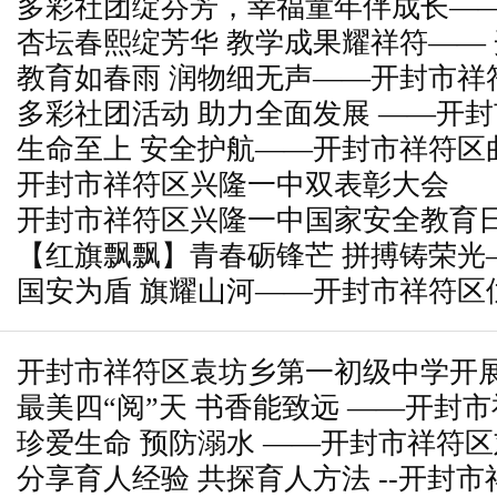
多彩社团绽芬芳，幸福童年伴成长—
杏坛春熙绽芳华 教学成果耀祥符——
店中心小学社团活动风采展
教育如春雨 润物细无声——开封市祥
小学亮相全区教育教学成果推广会
多彩社团活动 助力全面发展 ——开
教师风采展示
生命至上 安全护航——开封市祥符区
头小学社团活动
开封市祥符区兴隆一中双表彰大会
命安全教育大会
开封市祥符区兴隆一中国家安全教育
【红旗飘飘】青春砺锋芒 拼搏铸荣光
国安为盾 旗耀山河——开封市祥符区
实验中学主题升旗仪式
4·15国家安全教育日主题活动
开封市祥符区袁坊乡第一初级中学开
最美四“阅”天 书香能致远 ——开封
活动
珍爱生命 预防溺水 ——开封市祥符
小学”世界读书日;主题活动
分享育人经验 共探育人方法 --开封
全教育家长会