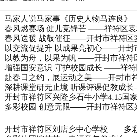
马家人说马家事《历史人物马连良》
春风燃赛场 健儿竞锋芒 ——祥符区
春风送暖 战鼓催征——开封市祥符区
届春季运动会圆满举行
以交流促提升 以成果亮初心——开封
实验考冲刺动员大会暨考前指导会
以教为舟，以果为帆 ——开封市祥符
参加祥符区教学成果推广会
增强国安意识 守护校园成长 ——祥
区教育教学成果推广会
赴春日之约，展运动之美——开封市
开展国家安全教育日活动
深耕课堂研无止境 听课评课促教成长
小学体育社团活动
开封市祥符区兴隆乡石牛小学4.15国
中心学校常态化听课教研活动
多彩校园 创意无限——开封市祥符区
育教学成果展掠影
开封市祥符区刘店乡中心学校——多