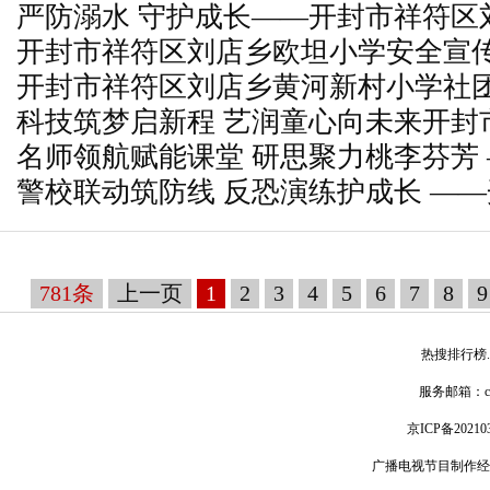
严防溺水 守护成长——开封市祥符区
初级中学班主任经验交流会
开封市祥符区刘店乡欧坦小学安全宣
学防溺水主题家长会圆满召开
开封市祥符区刘店乡黄河新村小学社
科技筑梦启新程 艺润童心向未来开封
名师领航赋能课堂 研思聚力桃李芬芳
小学首届科技文化艺术节取得圆满成
警校联动筑防线 反恐演练护成长 —
君小学语文工作室送研送教活动走进
乡米祥小学与袁坊乡派出所联合开展
781条
上一页
1
2
3
4
5
6
7
8
9
热搜排行榜
服务邮箱：
京ICP备20210
广播电视节目制作经