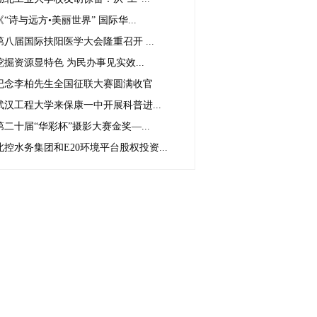
《“诗与远方•美丽世界” 国际华...
第八届国际扶阳医学大会隆重召开 ...
挖掘资源显特色 为民办事见实效...
纪念李柏先生全国征联大赛圆满收官
武汉工程大学来保康一中开展科普进...
第二十届“华彩杯”摄影大赛金奖—...
北控水务集团和E20环境平台股权投资...