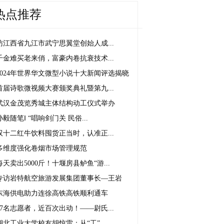
热点推荐
访江西省九江市武宁思翼堂创始人成...
千金难买老来俏，富豪内卷抗衰技术...
2024年世界华文微型小说十大新闻评选揭晓
首届诗歌微视频大赛颁奖典礼暨第九...
武汉金茂览秀城主体结构动工仪式举办
孙毅随笔‖ “唱响剑门关 民俗...
双十二红牛饮料囤货正当时，认准正...
多维度强化卷烟市场管理规范
每天卖出5000斤！十堰房县鲈鱼“游...
专访岩特航空旅游发展集团董事长—王岩
东海供电助力连徐高铁高铁顺利通车
87名志愿者，近百次出动！——尉氏...
湖北工业大学校友胡惊雷：从“工”...