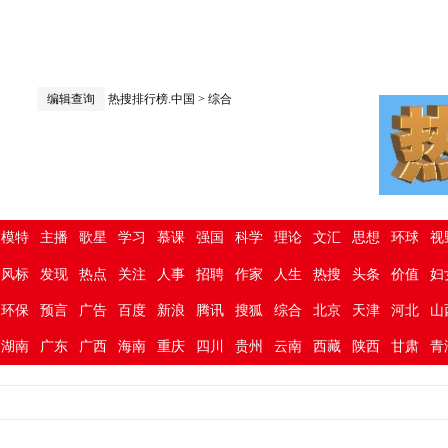
编辑查询
热搜排行榜.中国
>
综合
模特
主播
歌星
学习
慕课
强国
科学
理论
文汇
思想
环球
视
风标
发现
热点
关注
人事
招聘
作家
人生
热搜
头条
价值
妇
环保
预言
广告
百度
新浪
腾讯
搜狐
综合
北京
天津
河北
山
湖南
广东
广西
海南
重庆
四川
贵州
云南
西藏
陕西
甘肃
青