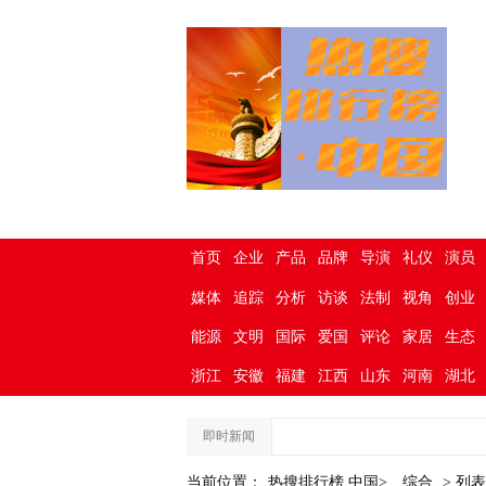
首页
企业
产品
品牌
导演
礼仪
演员
媒体
追踪
分析
访谈
法制
视角
创业
能源
文明
国际
爱国
评论
家居
生态
浙江
安徽
福建
江西
山东
河南
湖北
即时新闻
当前位置：
热搜排行榜.中国>
综合
> 列表