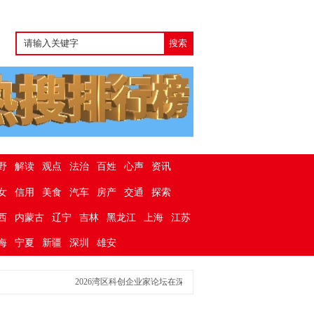
野
解读
观点
法治
百姓
心声
资讯
女
信用
美食
汽车
房产
交通
探索
西
内蒙古
辽宁
吉林
黑龙江
上海
江苏
海
宁夏
新疆
深圳
雄安
2026湾区科创企业家论坛在深举行，正式发布双百强榜单
“岗位