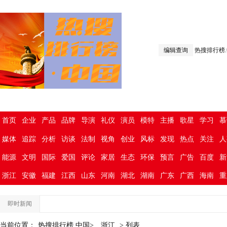
编辑查询
热搜排行榜
首页
企业
产品
品牌
导演
礼仪
演员
模特
主播
歌星
学习
慕
媒体
追踪
分析
访谈
法制
视角
创业
风标
发现
热点
关注
人
能源
文明
国际
爱国
评论
家居
生态
环保
预言
广告
百度
新
浙江
安徽
福建
江西
山东
河南
湖北
湖南
广东
广西
海南
重
即时新闻
当前位置：
热搜排行榜.中国>
浙江
> 列表