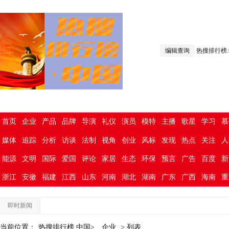
编辑查询
热搜排行榜
首页
企业
产品
品牌
导演
礼仪
演员
模特
主播
歌星
学习
慕
媒体
追踪
分析
访谈
法制
视角
创业
风标
发现
热点
关注
人
能源
文明
国际
爱国
评论
家居
生态
环保
预言
广告
百度
新
浙江
安徽
福建
江西
山东
河南
湖北
湖南
广东
广西
海南
重
即时新闻
当前位置：
热搜排行榜.中国>
企业
> 列表