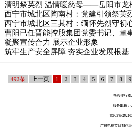
清明祭英烈 温情暖慈母——岳阳市龙
西宁市城北区陶南村：党建引领祭英烈
问傅建和烈士母亲许旺珍
西宁市城北区三其村：缅怀先烈守初心
曹阳已任晋能控股集团党委书记、董
凝聚宣传合力 展示企业形象
筑牢生产安全屏障 夯实企业发展根基
492条
上一页
1
2
3
4
5
6
7
8
9
热搜排行榜
服务邮箱：
京ICP备20210
广播电视节目制作经