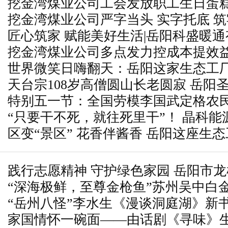
挖金湾煤业公司工会发放职工生日蛋
一站式服务守护万千商户开店创业路
挖金湾煤业公司严字当头 实字托底 
匠心筑家 赋能美好生活|岳阳科盛暖
挖金湾煤业公司多点发力控成本提效
世界微笑日嗨翻天：岳阳这家生态工厂
天台宗108岁高僧圆山长老圆寂 岳阳
特别五一节：全国劳模李国武定格农民
思
“只要干不死，就往死里干”！ 晶科
神
区变“景区” 花香伴酱香 岳阳这座生
验
圈”？
践行志愿精神 守护绿色家园 岳阳市
“深海极鲜，至尊金枪鱼”苏州吴中白
展社区绿化养护志愿活动
“岳州八怪”李水生《漫谈洞庭湖》新
金枪鱼开鱼品鉴仪式圆满落幕
家国情怀一碗面——由话剧《寻味》