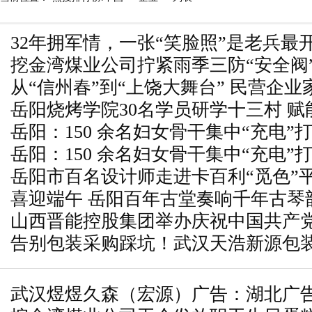
32年拥军情，一张“笑脸照”是老兵最
挖金湾煤业公司拧紧雨季三防“安全阀
从“信州春”到“上饶大舞台” 民营企
岳阳烧烤学院30名学员研学十三村 赋
一城烟火
岳阳：150 余名妇女骨干集中“充电”打
岳阳：150 余名妇女骨干集中“充电”打
岳阳市百名设计师走进卡百利“觅色”
喜迎端午 岳阳百年古堂奏响千年古琴
美学升级
山西晋能控股集团举办庆祝中国共产党
告别包装采购踩坑！武汉天浩新源包
二届合唱大赛
式定制解决商户宣传包装难题
武汉煜煜久森（宏源）广告：湖北广