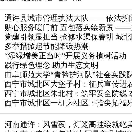
通许县城市管理执法大队—— 依法拆
贴心服务暖门前 五包落实绘新景 —
持服务性执法守护市容环境
党建引领显担当 抢修水渠保春耕 城
大队扎实推进商户“门前五包”工作
多举措掀起节能降碳热潮
力筑牢农田安全底线
“添绿增美正当时”开展义务植树活动
践行绿色理念 助力生态文明
曲阜师范大学“青衿护河队”社会实践
西宁市城北区大堡子村：征兵宣传进农
心 青春护河担使命
西宁市城北区朱北村：筑牢安全防线 
心
西宁市城北区一机床社区：指尖拓福乐
童心
河南通许：风雪夜，灯笼高挂绘就绝