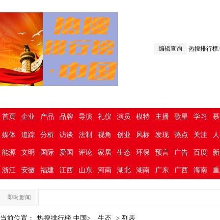
编辑查询
热搜排行榜
首页
企业
产品
品牌
导演
礼仪
演员
模特
主播
歌星
学习
慕
媒体
追踪
分析
访谈
法制
视角
创业
风标
发现
热点
关注
人
能源
文明
国际
爱国
评论
家居
生态
环保
预言
广告
百度
新
浙江
安徽
福建
江西
山东
河南
湖北
湖南
广东
广西
海南
重
即时新闻
当前位置：
热搜排行榜.中国>
生态
> 列表