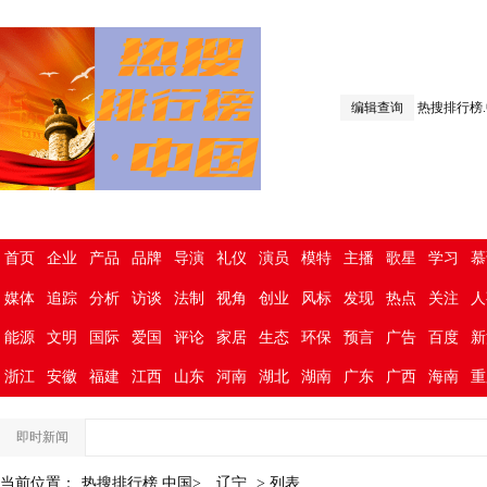
编辑查询
热搜排行榜
首页
企业
产品
品牌
导演
礼仪
演员
模特
主播
歌星
学习
慕
媒体
追踪
分析
访谈
法制
视角
创业
风标
发现
热点
关注
人
能源
文明
国际
爱国
评论
家居
生态
环保
预言
广告
百度
新
浙江
安徽
福建
江西
山东
河南
湖北
湖南
广东
广西
海南
重
即时新闻
当前位置：
热搜排行榜.中国>
辽宁
> 列表