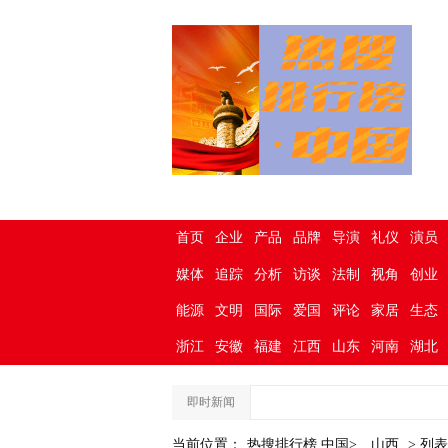
首页
企业
产品
品牌
导演
礼仪
演员
媒体
追踪
分析
访谈
法制
视角
创业
能源
文明
国际
爱国
评论
家居
生态
浙江
安徽
福建
江西
山东
河南
湖北
即时新闻
当前位置：
热搜排行榜.中国>
山西
> 列表