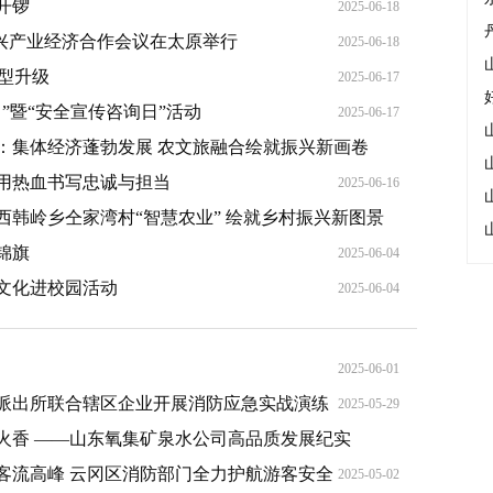
开锣
2025-06-18
新兴产业经济合作会议在太原举行
2025-06-18
转型升级
2025-06-17
月”暨“安全宣传咨询日”活动
2025-06-17
：集体经济蓬勃发展 农文旅融合绘就振兴新画卷
用热血书写忠诚与担当
2025-06-16
2025-06-16
韩岭乡仝家湾村“智慧农业” 绘就乡村振兴新图景
锦旗
2025-06-12
2025-06-04
文化进校园活动
2025-06-04
2025-06-01
派出所联合辖区企业开展消防应急实战演练
2025-05-29
烟火香 ——山东氧集矿泉水公司高品质发展纪实
客流高峰 云冈区消防部门全力护航游客安全
2025-05-20
2025-05-02