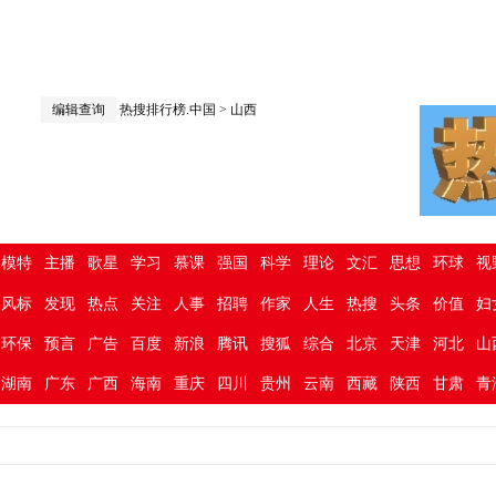
编辑查询
热搜排行榜.中国
>
山西
模特
主播
歌星
学习
慕课
强国
科学
理论
文汇
思想
环球
视
风标
发现
热点
关注
人事
招聘
作家
人生
热搜
头条
价值
妇
环保
预言
广告
百度
新浪
腾讯
搜狐
综合
北京
天津
河北
山
湖南
广东
广西
海南
重庆
四川
贵州
云南
西藏
陕西
甘肃
青