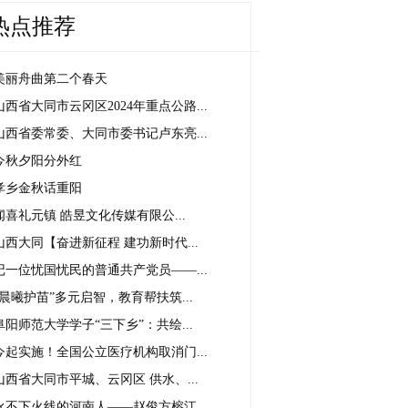
热点推荐
美丽舟曲第二个春天
山西省大同市云冈区2024年重点公路...
山西省委常委、大同市委书记卢东亮...
今秋夕阳分外红
孝乡金秋话重阳
闻喜礼元镇 皓昱文化传媒有限公...
山西大同【奋进新征程 建功新时代...
记一位忧国忧民的普通共产党员——...
“晨曦护苗”多元启智，教育帮扶筑...
阜阳师范大学学子“三下乡”：共绘...
今起实施！全国公立医疗机构取消门...
山西省大同市平城、云冈区 供水、...
永不下火线的河南人——赵俊方榕江...