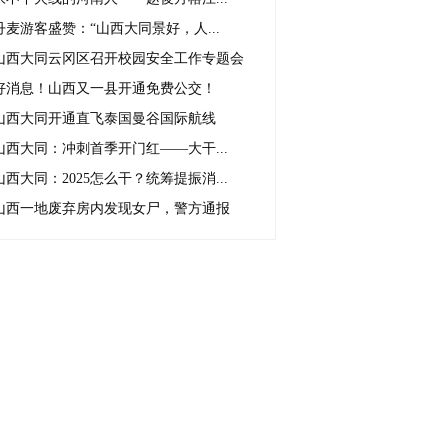
丹麦游客盛赞：“山西大同景好，人...
山西大同云冈区召开校园安全工作专题会
好消息！山西又一县开通免费公交！
山西大同开通直飞泰国曼谷国际航线
山西大同：冲刺首季开门红——大干...
山西大同：2025怎么干？统筹提振消...
山西一地废弃房内发现女尸，警方通报