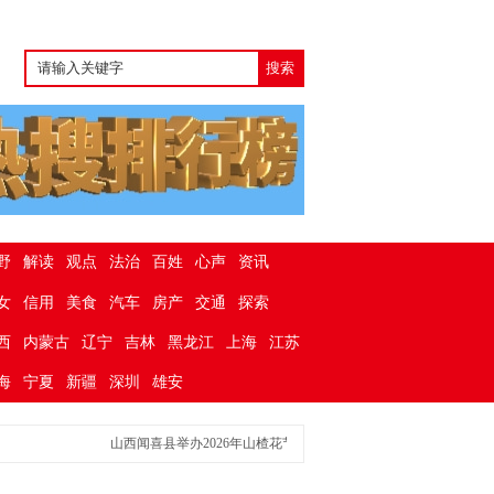
野
解读
观点
法治
百姓
心声
资讯
女
信用
美食
汽车
房产
交通
探索
西
内蒙古
辽宁
吉林
黑龙江
上海
江苏
海
宁夏
新疆
深圳
雄安
山西闻喜县举办2026年山楂花节健步走活动
花漾乡间 健康同行—山