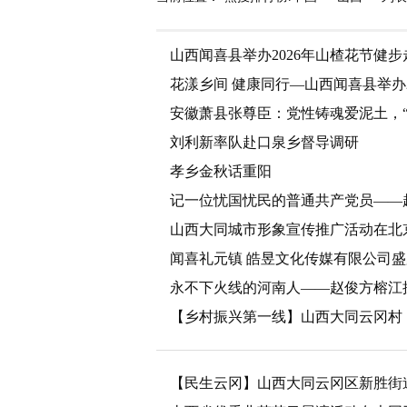
山西闻喜县举办2026年山楂花节健步
花漾乡间 健康同行—山西闻喜县举办
安徽萧县张尊臣：党性铸魂爱泥土，“
刘利新率队赴口泉乡督导调研
孝乡金秋话重阳
记一位忧国忧民的普通共产党员——
山西大同城市形象宣传推广活动在北
闻喜礼元镇 皓昱文化传媒有限公司盛
永不下火线的河南人——赵俊方榕江
【乡村振兴第一线】山西大同云冈村
【民生云冈】山西大同云冈区新胜街