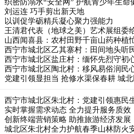
织密防溺水“安全网” 护航青少年生命
刘运连 巧手剪出新天地
以训促学砺精兵凝心聚力强能力
王清君代表（地球之美）艺术展组委
山西闻喜县：农村田野千亩山药种植
国际荣誉
西宁市城北区乙其寨村：田间地头听民
西宁市城北区盐庄村：缅怀先烈守初心
生
西宁市城北区陶北村：移风易俗润民心
党建引领显担当 抢修水渠保春耕 城
力筑牢农田安全底线
西宁市城北区朱北村：党建引领惠民生
实时掌握需求动态 全力提升服务质效
创新终端营销策略 助推旅游经济发展
城北区朱北村全力护航春季山林防火