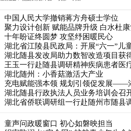
中国人民大学撤销蒋方舟硕士学位
聚力设计创新 赋能品牌升级 白水杜
十年盼证终圆梦 攻坚纾困暖民心
担任首席酒体设计师顾问
湖北省江陵县民政局：开展“六一”儿
湖北随县发改局助力数智改造项目获
保护活动
王玉一行赴随县调研精神疾病患者医
资金“顶格”支持
湖北随州：小香菇激活大产业
充电赋能强本领 规划引领促发展——
湖北随县行政执法人员业务培训会召
和规划局规划设计提升小组启动2026
湖北省侨联调研组一行赴随州市随县
童声问政暖窗口 初心如磐映担当