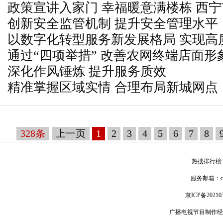
政策宣讲入家门 幸福暖意满楼栋 西
创新安全监管机制 提升安全管理水平
村“幸福里”开展中央一号文件宣讲活
以数字化转型服务新发展格局 实现高
通过“四项举措” 改善农网终端店面形
深化作风锤炼 提升服务质效
精准掌握区域实情 合理布局新城网点
328条
上一页
1
2
3
4
5
6
7
8
热搜排行榜
服务邮箱：
京ICP备20210
广播电视节目制作经