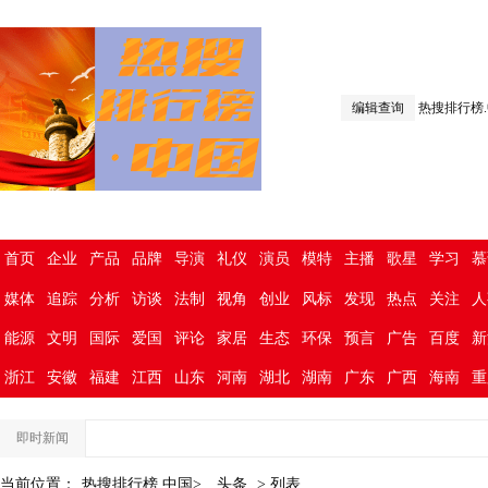
编辑查询
热搜排行榜
首页
企业
产品
品牌
导演
礼仪
演员
模特
主播
歌星
学习
慕
媒体
追踪
分析
访谈
法制
视角
创业
风标
发现
热点
关注
人
能源
文明
国际
爱国
评论
家居
生态
环保
预言
广告
百度
新
浙江
安徽
福建
江西
山东
河南
湖北
湖南
广东
广西
海南
重
即时新闻
当前位置：
热搜排行榜.中国>
头条
> 列表