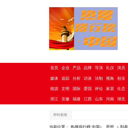
首页
企业
产品
品牌
导演
礼仪
演员
媒体
追踪
分析
访谈
法制
视角
创业
能源
文明
国际
爱国
评论
家居
生态
浙江
安徽
福建
江西
山东
河南
湖北
即时新闻
当前位置：
热搜排行榜.中国>
思想
> 列表