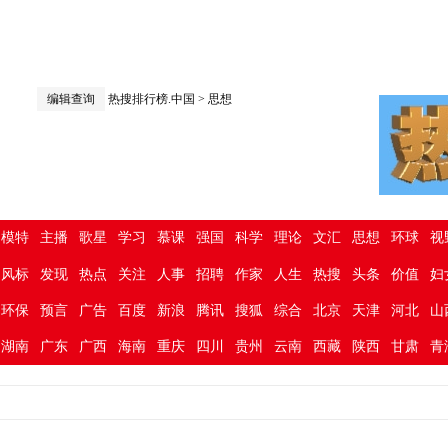
编辑查询
热搜排行榜.中国
>
思想
模特
主播
歌星
学习
慕课
强国
科学
理论
文汇
思想
环球
视
风标
发现
热点
关注
人事
招聘
作家
人生
热搜
头条
价值
妇
环保
预言
广告
百度
新浪
腾讯
搜狐
综合
北京
天津
河北
山
湖南
广东
广西
海南
重庆
四川
贵州
云南
西藏
陕西
甘肃
青