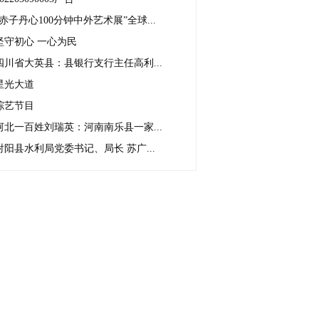
“赤子丹心100分钟中外艺术展”全球...
坚守初心 一心为民
四川省大英县：县银行支行主任高利...
星光大道
综艺节目
河北一百姓刘瑞英：河南南乐县一家...
射阳县水利局党委书记、局长 苏广...