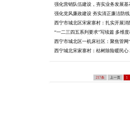
强化营销队伍建设，夯实业务发展基
强化党风廉政建设 夯实清正廉洁防线
西宁市城北区宋家寨村：扎实开展消
“一二三四五系列要求”写续篇 多维
路径探索
西宁市城北区一机床社区：聚焦管网“微
西宁城北宋家寨村：枯树除险暖民心 
217条
上一页
1