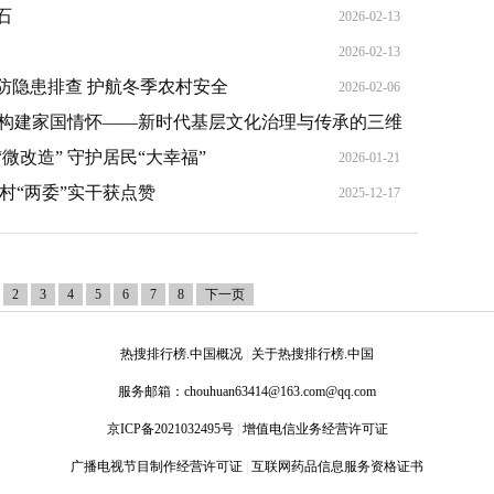
石
2026-02-13
2026-02-13
防隐患排查 护航冬季农村安全
2026-02-06
度构建家国情怀——新时代基层文化治理与传承的三维
改造” 守护居民“大幸福”
2026-02-05
2026-01-21
村“两委”实干获点赞
2025-12-17
2
3
4
5
6
7
8
下一页
热搜排行榜.中国概况
|
关于热搜排行榜.中国
服务邮箱：
chouhuan63414@163.com@qq.com
京ICP备2021032495号
|
增值电信业务经营许可证
广播电视节目制作经营许可证
|
互联网药品信息服务资格证书