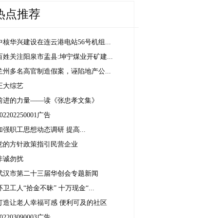
热点推荐
中核华兴建设在连云港电站56号机组...
百姓关注阳泉市盂县:坤宁煤业开矿建...
兰州多名高官制造假案，诬陷地产公...
正大综艺
前进的力量——读《张忠孝文集》
02202250001广告
加强职工思想动态调研 提高...
党的方针政策指引民营企业
非诚勿扰
武汉市第二十三届华创会专题新闻
环卫工人“拾金不昧” 十万现金“...
打造让老人幸福可感 便利可及的社区
02203090003广告