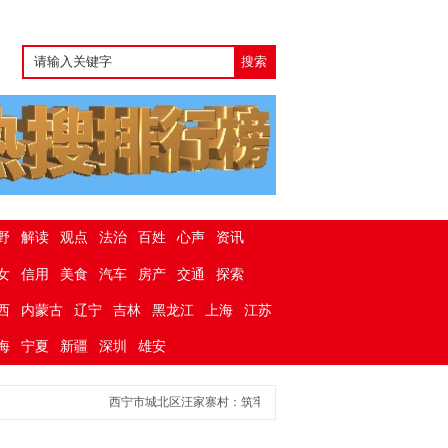
野
解读
观点
法治
百姓
心声
资讯
女
信用
美食
汽车
房产
交通
探索
西
内蒙古
辽宁
吉林
黑龙江
上海
江苏
海
宁夏
新疆
深圳
雄安
西宁市城北区汪家寨村：筑牢安全防线 开展专项排查整治
西宁市