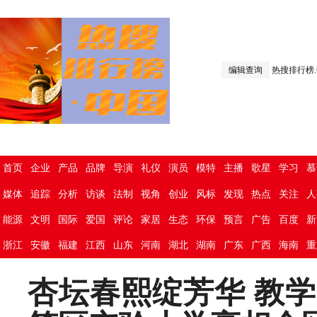
编辑查询
热搜排行榜
首页
企业
产品
品牌
导演
礼仪
演员
模特
主播
歌星
学习
慕
媒体
追踪
分析
访谈
法制
视角
创业
风标
发现
热点
关注
人
能源
文明
国际
爱国
评论
家居
生态
环保
预言
广告
百度
新
浙江
安徽
福建
江西
山东
河南
湖北
湖南
广东
广西
海南
重
杏坛春熙绽芳华 教