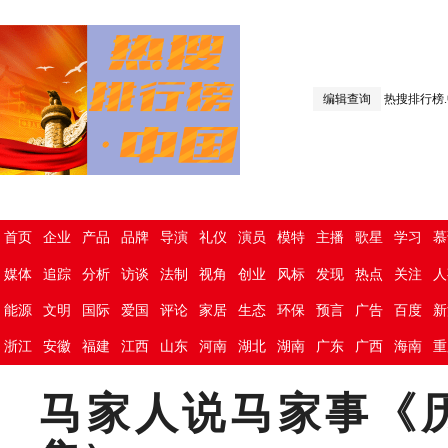
编辑查询
热搜排行榜
首页
企业
产品
品牌
导演
礼仪
演员
模特
主播
歌星
学习
慕
媒体
追踪
分析
访谈
法制
视角
创业
风标
发现
热点
关注
人
能源
文明
国际
爱国
评论
家居
生态
环保
预言
广告
百度
新
浙江
安徽
福建
江西
山东
河南
湖北
湖南
广东
广西
海南
重
马家人说马家事《