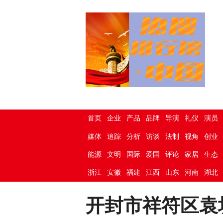
首页
企业
产品
品牌
导演
礼仪
演员
媒体
追踪
分析
访谈
法制
视角
创业
能源
文明
国际
爱国
评论
家居
生态
浙江
安徽
福建
江西
山东
河南
湖北
开封市祥符区袁