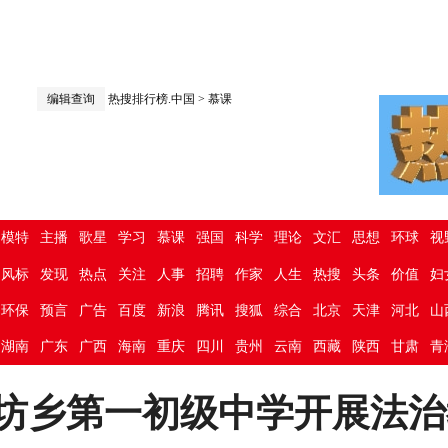
编辑查询
热搜排行榜.中国
>
慕课
模特
主播
歌星
学习
慕课
强国
科学
理论
文汇
思想
环球
视
风标
发现
热点
关注
人事
招聘
作家
人生
热搜
头条
价值
妇
环保
预言
广告
百度
新浪
腾讯
搜狐
综合
北京
天津
河北
山
湖南
广东
广西
海南
重庆
四川
贵州
云南
西藏
陕西
甘肃
青
坊乡第一初级中学开展法治