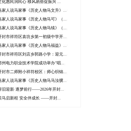
文化惠民润民心 移风易俗促振兴 ...
马家人说马家事《历史人物马文升》...
马家人说马家事《历史人物马可》（...
马家人说马家事《历史人物马续》（...
开封市祥符区袁坊乡第一初级中学开...
马家人说马家事《历史人物马福益》...
开封市祥符区刘店乡郭路小学：迎元...
郑州电力职业技术学院成功举办“唱...
开封市二师附小祥符校区：师心织锦...
马家人说马家事《历史人物马马汝骥...
辞旧迎新·逐梦前行——2026年开封...
策马启新程 安全伴成长 ——开封...