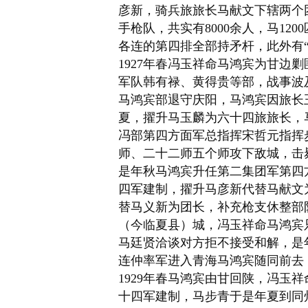
彦新，骑兵旅旅长马献文下辖两个
手枪队
，共实有8000余人，马120
各连的第四排全部持矛杆，此外有“三
1927年春冯玉祥命马鸿宾为甘边
军队韩有禄、黄得贵等部，战事波
马鸿宾部退守庆阳，马鸿宾因旅长
夏，擢升马玉麟为六十四旅旅长，
冯部第四方面军总指挥
宋哲元
指挥
师、二十二师五个师攻下敌城，击
是年秋马鸿宾升任第二集团军第四
四军建制，擢升马彦新代替马献文
替马义新为团长，补充枪支休整部队
（今
临夏县
）城，冯玉祥命马鸿宾
马廷贤
洽谈对方拒不接受和解，是
连仲
率军进入青海马鸿宾随同前去
1929年春马鸿宾由甘回陕，冯玉
十四军建制，
马步青
于是年夏到同