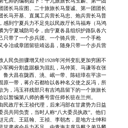
第七师的编制如下：十九旅旅长马玉麟、第一团
团团长马应图、二十旅旅长马显诚、第一团团长
团长马开基、直属
工兵
营长马忠、炮兵营长马普
，感到宁夏兵力不足先以民政厅长马福寿（马鸿
麟为宁夏城防司令，由宁夏各县组织护路队各六
己只带了一个步兵团、一个骑兵营、一个手枪
又令冶成章团留驻
靖远县
，随身只带一个步兵营
人民负担骤增又经1928年河州变乱更加穷困不
小军阀分割盘踞极为混乱，马仲英、马谦等在张
、
鲁大昌
在陇西、洮、岷一带、陈硅璋在平凉一
固原一带，蒋介石都给以各种名义使之反冯，所
欲为，冯玉祥残部只有吉鸿昌留下的一个旅旅长
给以暂编第八师的番号雷任师长驻在兰州。
由民政厅长
王祯
代理，后来冯部在甘肃势力日益
委员共同负责，当时人称“八大委员执政”。他们
赵元贞
、王廷翰、王祯、李朝杰，是地方士绅和
是甘肃省会兵力不足，由青海主席马麒之弟马麟