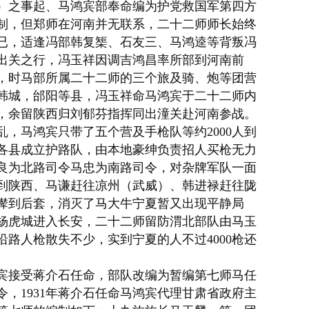
）之事起、马鸿宾部奉命编为护党救国军第四方
制，但郑师在河南并无联系，二十二师师长始终
已，适逢冯部
韩复榘
、
石友三
、马鸿逵等背叛冯
出关之行，冯玉祥因调吉鸿昌率所部到河南前
，时马部所属二十二师的三个旅及骑、炮等团营
韩城，
邰阳
等县，冯玉祥命马鸿宾于二十二师内
，余留陕西归刘郁芬指挥同
出潼关
赴河南参战。
乱，马鸿宾只带了五个营及手枪队等约2000人到
各县成立护路队，由本地豪绅负责招人买枪无力
良为北路司令马忠为南路司令，对杂牌军队一面
到陕西、
马谦
赶往凉州（武威）、韩进禄赶往陇
撵到后套，消灭了马
大牛
宁夏暂又出现平静局
杨虎城
进入长安，二十二师留防渭北部队由马玉
路人枪散失不少，实到宁夏的人不过4000枪还
宾接受蒋介石任命，部队改编为暂编第七师马任
，1931年蒋介石任命马鸿宾代理甘肃省政府主