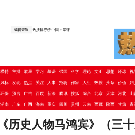
编辑查询
热搜排行榜.中国
>
慕课
模特
主播
歌星
学习
慕课
强国
科学
理论
文汇
思想
环球
视
风标
发现
热点
关注
人事
招聘
作家
人生
热搜
头条
价值
妇
环保
预言
广告
百度
新浪
腾讯
搜狐
综合
北京
天津
河北
山
湖南
广东
广西
海南
重庆
四川
贵州
云南
西藏
陕西
甘肃
青
《历史人物马鸿宾》（三十