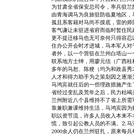
为甘肃全省保安总司令，率兵驻兰防
由青海调马为良旅驻防临夏地区，
孤且系客籍对马尚不摸底，雷的师
客气谦让未驻进省府而临时暂住民
更不提迁移马也无可奈何只得容忍
住办公开会时才进城，马本军人对
者外，以一个营驻在
兰州白塔山
一
联系地方士绅，用廖元佶（广西桂
多年的马恕、陈梗（均为
和政县
秀
人才和得力助手为之策划因之逐渐
马鸿宾就任后的一些理政措施产生
省经过变乱及荒年之后，民力枯竭
兰州附近八个县维持不了省上所需
靠兼职兼课维持生活，马鸿宾因为
职以资节流，许多人员收入本来不
慌，致引起公教人员的不满。⒉马
2000余人仍在兰州驻扎，原来每