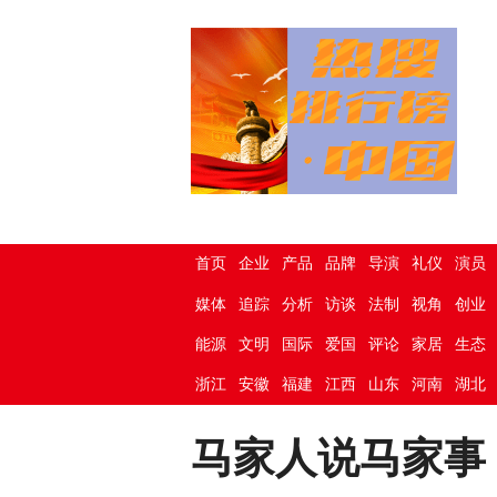
首页
企业
产品
品牌
导演
礼仪
演员
媒体
追踪
分析
访谈
法制
视角
创业
能源
文明
国际
爱国
评论
家居
生态
浙江
安徽
福建
江西
山东
河南
湖北
马家人说马家事