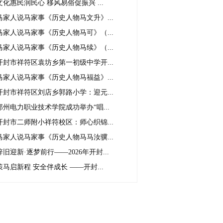
文化惠民润民心 移风易俗促振兴 ...
马家人说马家事《历史人物马文升》...
马家人说马家事《历史人物马可》（...
马家人说马家事《历史人物马续》（...
开封市祥符区袁坊乡第一初级中学开...
马家人说马家事《历史人物马福益》...
开封市祥符区刘店乡郭路小学：迎元...
郑州电力职业技术学院成功举办“唱...
开封市二师附小祥符校区：师心织锦...
马家人说马家事《历史人物马马汝骥...
辞旧迎新·逐梦前行——2026年开封...
策马启新程 安全伴成长 ——开封...