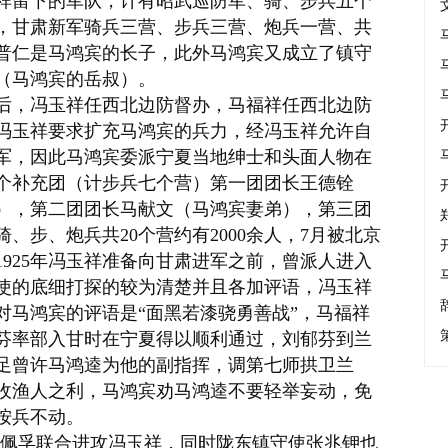
祥留下的军队，计有昭武巡防军、骑、步兵五个
，甘肃新军骑兵三营、步兵三营、炮兵一营、共
普仁是马鸿宾的长子，此外马鸿宾又成立了镇守
（马鸿宾的岳叔）。
后，
冯玉祥
任西北边防督办，马福祥任西北边防
冯玉祥要求扩充马鸿宾的兵力，经冯玉祥允许自
军，因此马鸿宾委派宁夏当地绅士和头面人物在
个补充团（计步兵七个营）第一团团长王德铨
），第二团团长马献文（马鸿宾妻弟），第三团
、步、炮兵共20个营约有2000余人，7月被北京
1925年冯玉祥准备向甘肃进军之前，曾派人进入
使的底细打探的较为清楚并且各加评语，冯玉祥
对马鸿宾的评语是“面黑若漆骁勇善战”，马福祥
芬率部入甘时在宁夏得以顺利通过，刘郁芬到兰
足曾许
马鸿逵
为他的副指挥，调
第七师
拱卫兰
收渔人之利，马鸿宾劝马鸿逵不要轻举妄动，免
按兵不动。
佩孚
联合进攻冯玉祥，同时陇东镇守使
张兆钾
也