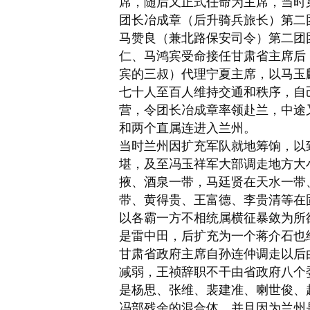
席，随后又正式任命为主席，当时
团长冶成章（后升骑兵旅长）第二
马赞良（兼北路保安司令）第二团
仁、马鸿宾受命接任甘肃省主席后
宾的三叔）代理宁夏主席，以马玉
七十人至百人维持交通和秩序，自
营，令团长冶成章率领赴兰，中途
和两个直属连进入兰州。
当时兰州因扩充军队就地筹饷，以致
堪，及至冯玉祥军大部调走地方大
掖、酒泉一带，马廷贤在天水一带
带、黄得贵、
王富德
、李贵清等在
以各霸一方不相统属横征暴敛为所
是雷中田，后扩充为一个蒋介石也
甘肃省政府主席自孙连仲调走以后
减弱，王祯辞职不干由省政府八个
是
杨思
、
张维
、
裴建准
、喇世俊、
冯部残余的混合体，并且因为兰州