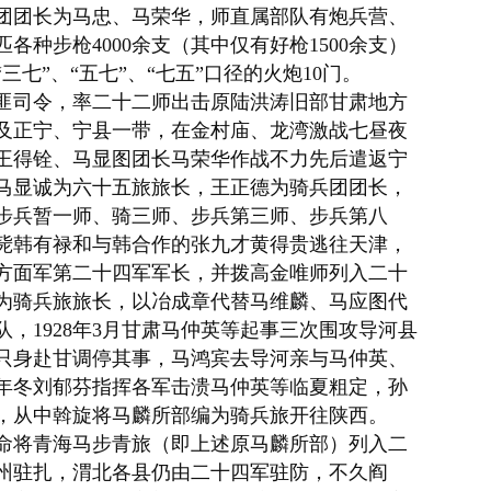
团团长为
马忠
、
马荣华
，师直属部队有炮兵营、
0匹各种步枪4000余支（其中仅有
好枪
1500余支）
七”、“五七”、“七五”口径的火炮10门。
剿匪司令，率二十二师出击原
陆洪涛
旧部甘肃地方
及正宁、宁县一带，在金村庙、龙湾激战七昼夜
王得铨、马显图团长马荣华作战不力先后遣返宁
马显诚为六十五旅旅长，
王正德
为
骑兵团
团长，
步兵暂一师、骑三师、步兵第三师、步兵第八
毙韩有禄和与韩合作的张九才黄得贵逃往天津，
方面军第二十四军军长，并拨高金唯师列入二十
为骑兵旅旅长，以冶成章代替马维麟、
马应
图代
，1928年3月甘肃
马仲英
等起事三次围攻导河县
只身赴甘调停其事，马鸿宾去导河亲与马仲英、
年冬刘郁芬指挥各军击溃马仲英等临夏粗定，
孙
，
从中斡旋
将
马麟
所部编为骑兵旅开往陕西。
祥命将青海马步青旅（即上述原马麟所部）列入二
州驻扎，渭北各县仍由二十四军驻防，不久阎