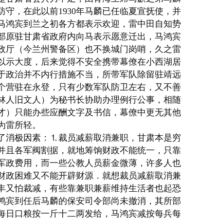
守，在此以前1930年马麟已任临夏
宣抚使
，并
马鸿宾到兰之初各方都表示欢迎，雷中田自知势
部原驻甘肃省政府内向马表示愿意迁出，马鸿宾
政厅（今兰州
警备区
）也不换城门岗哨，久之雷
以示大度，后来觉得不安全携带幕僚在
小西湖
居
于政治并不内行措施不当，所带军队除留驻靖远
个营驻在永登，只有少数军队防卫左右，又不善
林人旧文人）为秘书长协助办理例行公事，相随
才）只能办些应酬文字及书信，幕僚中更无其他
为雷所轻。
了消极因素：⒈裁员减薪取消兼职，甘肃本是穷
并且各军阀割据，就地筹饷财政不能统一，只靠
军政费用，而一些公教人员薪金微薄，许多人也
财政困难又不能开辟财源．就想裁员减薪取消兼
丰又怕裁减，有些靠兼职兼薪维持生活者也起恐
鸿宾到任后马麟的保安司令部尚未撤消，其所部
兵每日口粮按一斤十二两发给，马鸿宾减按每兵每