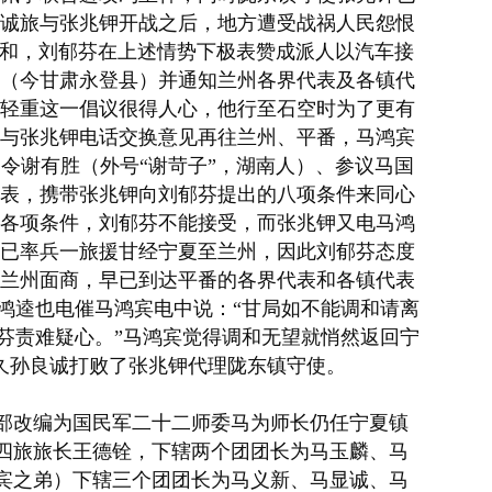
诚
旅与张兆钾开战之后，地方遭受战祸人民怨恨
调和，刘郁芬在上述情势下极表赞成派人以汽车接
（今
甘肃永登县
）并通知兰州各界代表及各镇代
轻重这一倡议很得人心，他行至石空时为了更有
与张兆钾电话交换意见再往兰州、平番，马鸿宾
令谢有胜（外号“谢苛子”，
湖南人
）、参议马国
表，携带张兆钾向刘郁芬提出的八项条件来同心
各项条件，刘郁芬不能接受，而张兆钾又电马鸿
已率兵一旅援甘经宁夏至兰州，因此刘郁芬态度
兰州面商，早已到达平番的各界代表和各镇代表
鸿逵也电催马鸿宾电中说：“甘局如不能调和请离
芬责难疑心。”马鸿宾觉得调和无望就悄然返回宁
久孙良诚打败了张兆钾代理陇东镇守使。
宾部改编为
国民军
二十二师委马为师长仍任宁夏镇
四旅旅长王德铨，下辖两个团团长为马玉麟、马
宾之弟）下辖三个团团长为马义新、马显诚、马