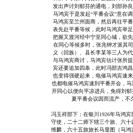
发出声讨刘郁芬的通电，刘部
孙良
马鸿宾于是发起“平番会议”意在
马鸿宾至兰州面商，然后再往平番
表先赴平番等候，此时马鸿宾举足
把握又渡河经中宁至同心城，欲先
在同心等候多时，张兆钾才派其司
义（回族）、县长李某等三人为代
与马鸿宾商讨，马鸿宾估计
张所
提
宾还要追加四条，此时冯部
吉鸿昌
也变得强硬起来，电催马鸿宾速来
也都电催马鸿宾速到平番开会，马
开同心以便向平凉进兵，免得刘郁
夏平番会议因而流产，不
冯玉祥部下：在银川1926年马鸿
守使，二十二师下辖三个旅、六十
维麟，六十五旅旅长马显图（马鸿