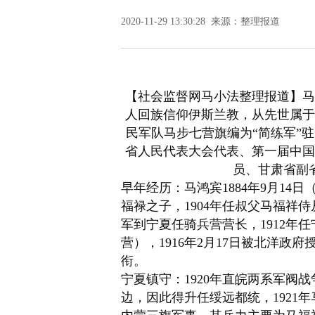
2020-11-29 13:30:28 来源：整理报道
【社会监督网马小法整理报道】马鸿宾
人回族信仰伊斯兰教，从先世属于
民军队马步七营旗编为“简练军”驻
省人民代表大会代表、第一届中国
员、甘肃省副省
早年经历：马鸿宾1884年9月14
福禄
之子，1904年任叔父
马福祥
侍
军
到宁夏任骑兵营营长，1912年
营），1916年2月17日被北洋政府
衔。
宁夏镇守：1920年直皖两系
军阀战
边，因此得升任
绥远都统
，1921