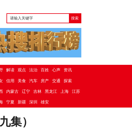
野
解读
观点
法治
百姓
心声
资讯
女
信用
美食
汽车
房产
交通
探索
西
内蒙古
辽宁
吉林
黑龙江
上海
江苏
海
宁夏
新疆
深圳
雄安
九集）