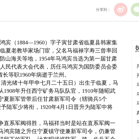
分享到：
（1884—1960）字子寅甘肃省
临夏县
韩家集
临夏老教
毕家场门宦
，父名
马福禄
字寿三曾率回
防山海关等地，1954年马鸿宾当选为第一届甘肃
人民代表大会代表
，历任马鸿宾为国防委员会委
长等职1960年病逝于兰州。
日（清光绪十年甲申
七月二十五日
）出生于临夏，
马
从1908年升任西宁矿务马队队官，1910年随
昭武
任宁夏新军管带后任甘肃新军司令（辖骑兵5个
授予陆军少将衔，1920年4月1日晋升为陆军中将
争
直系军阀得胜，马福祥当时是站在直系军阀一
年马鸿宾随之升任宁夏
镇守使
兼新军司令，仍兼管