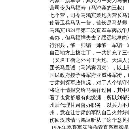
内蒙三旗军事，其兵力主要为马福
营司令为
马福寿
（马鸿宾的三叔）
七个营，司令马鸿宾兼炮兵营长马
使署卫兵马队一营，营长是
马楚
卿
马鸿宾1924年第二次直奉军阀战争
会办，但马福祥失去了绥远地盘向
行招兵，够一师编一师够一军编一
自己地方上拔壮丁，一共扩充了三
（又名王衡之外号王大炮、
天津人
团长马显诚（马鸿宾四弟），以上骑
国民政府授予
将军府
亚威将军衔，
甘肃刺探军政情况，对于八个镇守
将这个情报交给马福祥过目，其中
看了也觉舒服有此缘渊，所以刘郁
州后代理甘肃督办职务，以兵力不
州，意在让甘肃的军队自己火并好
伤回汉感情马鸿逵听从了这个意见
1926年奉系军阀
张作霖
直系军阀
吴