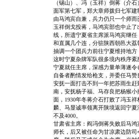
（锡山）、冯（玉祥）倒蒋（介石
面军第七军，
郑大章
师拨归七军建
由马鸿宾自兼，兵力仍只一个师而
玉祥倒戈投蒋，马鸿宾部也中止了
线，所遗宁夏
省主席
派马鸿宾继任
和直属几个连，分驻陕西朝邑大荔
抽调一个团兵力前往宁夏维持地方
这时宁夏
杂牌军
队很多境内秩序紊
宁夏就任主席，深感力量单薄遂令
自备者酌情发给枪支，并委任马赞
安抚一面打击不到一年把苏雨生赶
南，安抚杨子福、马存良把杨猴小
面，1930年冬
蒋介石
打败了冯玉祥
麟、马显诚率领离开陕境返回宁夏沿
不及4000。
甘肃省主席：阎冯倒蒋失败后马鸿
师长，后又被任命为甘凉肃边防司令