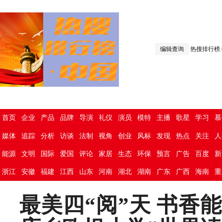
编辑查询
热搜排行榜
首页
企业
产品
品牌
导演
礼仪
演员
模特
主播
歌星
学习
慕
媒体
追踪
分析
访谈
法制
视角
创业
风标
发现
热点
关注
人
能源
文明
国际
爱国
评论
家居
生态
环保
预言
广告
百度
新
浙江
安徽
福建
江西
山东
河南
湖北
湖南
广东
广西
海南
重
最美四“阅”天 书香