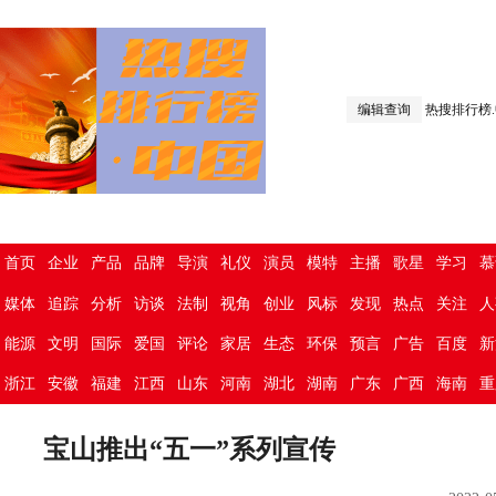
编辑查询
热搜排行榜
首页
企业
产品
品牌
导演
礼仪
演员
模特
主播
歌星
学习
慕
媒体
追踪
分析
访谈
法制
视角
创业
风标
发现
热点
关注
人
能源
文明
国际
爱国
评论
家居
生态
环保
预言
广告
百度
新
浙江
安徽
福建
江西
山东
河南
湖北
湖南
广东
广西
海南
重
宝山推出“五一”系列宣传