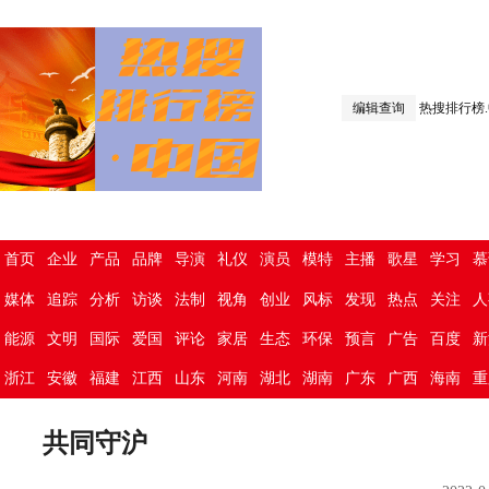
编辑查询
热搜排行榜
首页
企业
产品
品牌
导演
礼仪
演员
模特
主播
歌星
学习
慕
媒体
追踪
分析
访谈
法制
视角
创业
风标
发现
热点
关注
人
能源
文明
国际
爱国
评论
家居
生态
环保
预言
广告
百度
新
浙江
安徽
福建
江西
山东
河南
湖北
湖南
广东
广西
海南
重
共同守沪