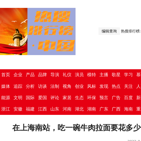
编辑查询
热搜排行榜
首页
企业
产品
品牌
导演
礼仪
演员
模特
主播
歌星
学习
慕
媒体
追踪
分析
访谈
法制
视角
创业
风标
发现
热点
关注
人
能源
文明
国际
爱国
评论
家居
生态
环保
预言
广告
百度
新
浙江
安徽
福建
江西
山东
河南
湖北
湖南
广东
广西
海南
重
在上海南站，吃一碗牛肉拉面要花多少