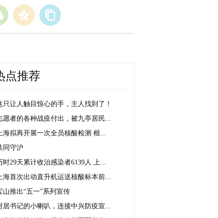
热点推荐
这只让人触目惊心的手，主人找到了！
志愿者的各种战疫付出，被九亭居民...
上海拟再开展一次全员核酸检测 根...
共同守沪
历时29天累计收治感染者6139人 上...
上海首次出动直升机运送核酸标本前...
宝山推出“五一”系列宣传
村居书记的小喇叭，连接中兴防疫宣...