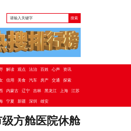
野
解读
观点
法治
百姓
心声
资讯
女
信用
美食
汽车
房产
交通
探索
西
内蒙古
辽宁
吉林
黑龙江
上海
江苏
海
宁夏
新疆
深圳
雄安
一市级方舱医院休舱