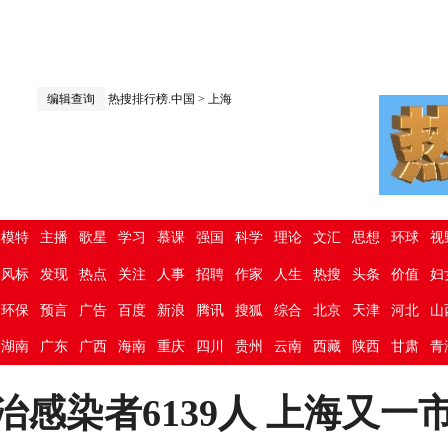
编辑查询
热搜排行榜.中国
>
上海
模特
主播
歌星
学习
慕课
强国
科学
理论
文汇
思想
环球
视
风标
发现
热点
关注
人事
招聘
作家
人生
热搜
头条
价值
妇
环保
预言
广告
百度
新浪
腾讯
搜狐
综合
北京
天津
河北
山
湖南
广东
广西
海南
重庆
四川
贵州
云南
西藏
陕西
甘肃
青
治感染者6139人 上海又