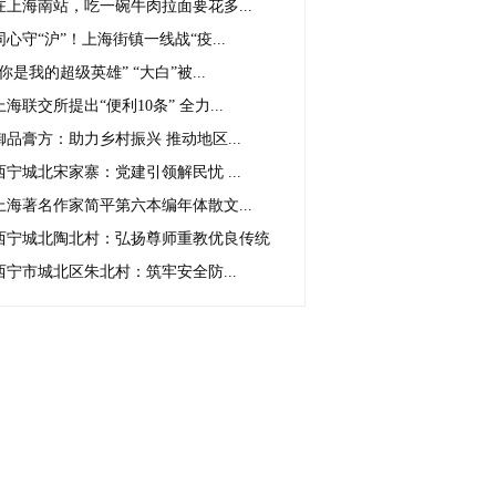
在上海南站，吃一碗牛肉拉面要花多...
同心守“沪”！上海街镇一线战“疫...
“你是我的超级英雄” “大白”被...
上海联交所提出“便利10条” 全力...
御品膏方：助力乡村振兴 推动地区...
西宁城北宋家寨：党建引领解民忧 ...
上海著名作家简平第六本编年体散文...
西宁城北陶北村：弘扬尊师重教优良传统
西宁市城北区朱北村：筑牢安全防...