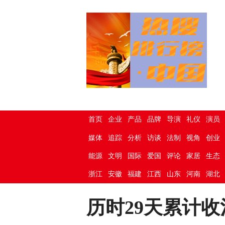
首页
企业
产品
品牌
导演
礼仪
演员
媒体
追踪
分析
访谈
法制
视角
创业
能源
文明
国际
爱国
评论
家居
生态
浙江
安徽
福建
江西
山东
河南
湖北
历时29天累计收