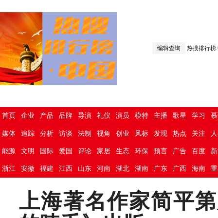
编辑查询
热搜排行榜
首页
企业
产品
品牌
导演
礼仪
演员
模特
主播
歌星
学习
慕
媒体
追踪
分析
访谈
法制
视角
创业
风标
发现
热点
关注
人
能源
文明
国际
爱国
评论
家居
生态
环保
预言
广告
百度
新
浙江
安徽
福建
江西
山东
河南
湖北
湖南
广东
广西
海南
重
上海著名作家简平第