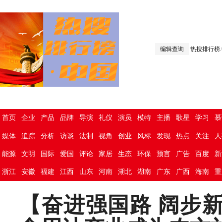
编辑查询
热搜排行榜
首页
企业
产品
品牌
导演
礼仪
演员
模特
主播
歌星
学习
慕
媒体
追踪
分析
访谈
法制
视角
创业
风标
发现
热点
关注
人
能源
文明
国际
爱国
评论
家居
生态
环保
预言
广告
百度
新
浙江
安徽
福建
江西
山东
河南
湖北
湖南
广东
广西
海南
重
【奋进强国路 阔步