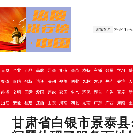
编辑查询
热搜排行榜
首页
企业
产品
品牌
导演
礼仪
演员
模特
主播
歌星
学习
慕
媒体
追踪
分析
访谈
法制
视角
创业
风标
发现
热点
关注
人
能源
文明
国际
爱国
评论
家居
生态
环保
预言
广告
百度
新
浙江
安徽
福建
江西
山东
河南
湖北
湖南
广东
广西
海南
重
甘肃省白银市景泰县