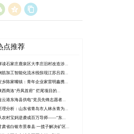
热点推荐
解读石家庄鹿泉区大李庄旧村改造涉...
钢筋加工智能化流水线惊现江苏吕四...
安乡陈家嘴镇：青年企业家雷明鑫携...
陕西商洛“丹凤首府” 烂尾项目的...
连云港东海县供电“党员先锋志愿者...
至理分析：山东省青岛市人林永青为...
从农村宝妈逆袭成百万导师——“东...
甘肃省白银市景泰县:一揽子解决矿区...