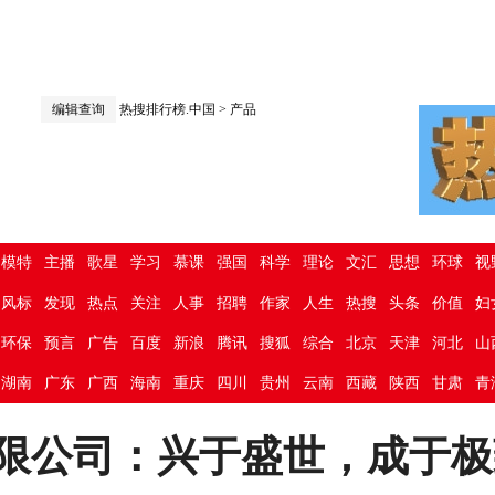
编辑查询
热搜排行榜.中国
>
产品
模特
主播
歌星
学习
慕课
强国
科学
理论
文汇
思想
环球
视
风标
发现
热点
关注
人事
招聘
作家
人生
热搜
头条
价值
妇
环保
预言
广告
百度
新浪
腾讯
搜狐
综合
北京
天津
河北
山
湖南
广东
广西
海南
重庆
四川
贵州
云南
西藏
陕西
甘肃
青
限公司：兴于盛世，成于极