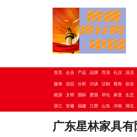
首页
企业
产品
品牌
导演
礼仪
演员
媒体
追踪
分析
访谈
法制
视角
创业
能源
文明
国际
爱国
评论
家居
生态
浙江
安徽
福建
江西
山东
河南
湖北
广东星林家具有