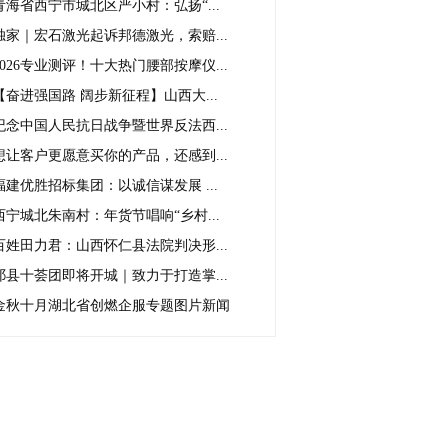
青海省西宁市城北区严小村：弘扬“...
独家｜宏石激光起诉邦德激光，索赔...
2026专业测评！十大热门腰部按摩仪...
【奋进强国路 阔步新征程】山西大...
纪念中国人民抗日战争暨世界反法西...
想让客户更愿意买你的产品，还感到...
福建优胜招标集团：以诚信谋发展 ...
西宁城北朱南村：年货节唱响“乡村...
百姓田力君：山西怀仁县法院判决形...
祁县十荟团即将开城｜致力于打造掌...
金秋十月湖北省创燃企服专题图片新闻