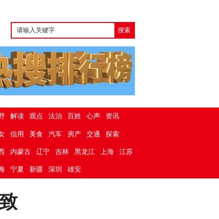
野
解读
观点
法治
百姓
心声
资讯
女
信用
美食
汽车
房产
交通
探索
西
内蒙古
辽宁
吉林
黑龙江
上海
江苏
海
宁夏
新疆
深圳
雄安
致