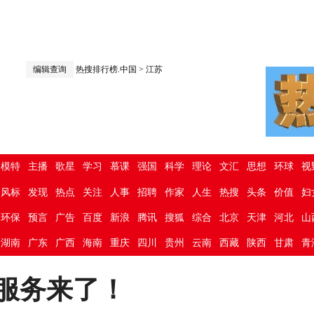
编辑查询
热搜排行榜.中国
>
江苏
模特
主播
歌星
学习
慕课
强国
科学
理论
文汇
思想
环球
视
风标
发现
热点
关注
人事
招聘
作家
人生
热搜
头条
价值
妇
环保
预言
广告
百度
新浪
腾讯
搜狐
综合
北京
天津
河北
山
湖南
广东
广西
海南
重庆
四川
贵州
云南
西藏
陕西
甘肃
青
”服务来了！