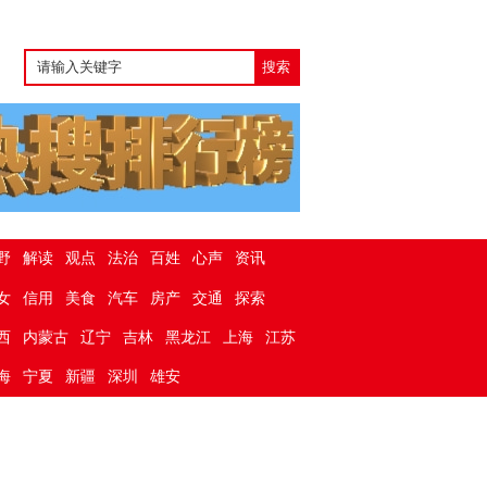
野
解读
观点
法治
百姓
心声
资讯
女
信用
美食
汽车
房产
交通
探索
西
内蒙古
辽宁
吉林
黑龙江
上海
江苏
海
宁夏
新疆
深圳
雄安