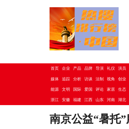
首页
企业
产品
品牌
导演
礼仪
演员
媒体
追踪
分析
访谈
法制
视角
创业
能源
文明
国际
爱国
评论
家居
生态
浙江
安徽
福建
江西
山东
河南
湖北
南京公益“暑托