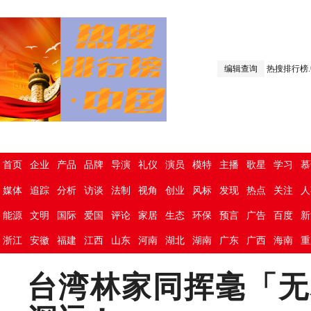
编辑查询
热搜排行榜
首页
企业
产品
品牌
导演
礼仪
演员
模特
主播
歌星
学习
慕
媒体
追踪
分析
访谈
法制
视角
创业
风标
发现
热点
关注
人
能源
文明
国际
爱国
评论
家居
生态
环保
预言
广告
百度
新
浙江
安徽
福建
江西
山东
河南
湖北
湖南
广东
广西
海南
重
台湾林家同挥毫「无