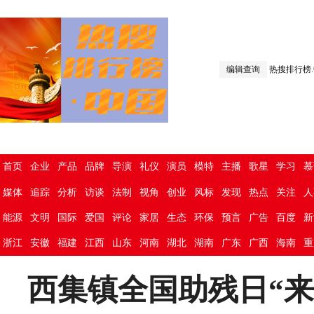
编辑查询
热搜排行榜
首页
企业
产品
品牌
导演
礼仪
演员
模特
主播
歌星
学习
慕
媒体
追踪
分析
访谈
法制
视角
创业
风标
发现
热点
关注
人
能源
文明
国际
爱国
评论
家居
生态
环保
预言
广告
百度
新
浙江
安徽
福建
江西
山东
河南
湖北
湖南
广东
广西
海南
重
西集镇全国助残日“来